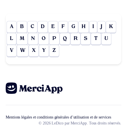
A
B
C
D
E
F
G
H
I
J
K
L
M
N
O
P
Q
R
S
T
U
V
W
X
Y
Z
Mentions légales et conditions générales d’utilisation et de services
© 2026 LeDico par MerciApp. Tous droits réservés.