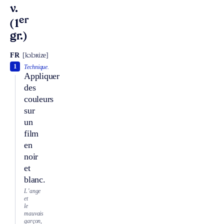
v.
er
(1
gr.)
FR
[kɔlɔʀize]
1
Technique.
Appliquer
des
couleurs
sur
un
film
en
noir
et
blanc.
L’ange
et
le
mauvais
garçon,