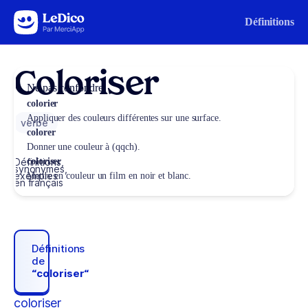
Aller au contenu
Définitions
Coloriser
Ne pas confondre
colorier
Appliquer des couleurs différentes sur une surface.
verbe
colorer
Donner une couleur à (qqch).
Définitions,
coloriser
synonymes,
exemples
Mettre en couleur un film en noir et blanc.
en français
Définitions
de
“coloriser“
coloriser