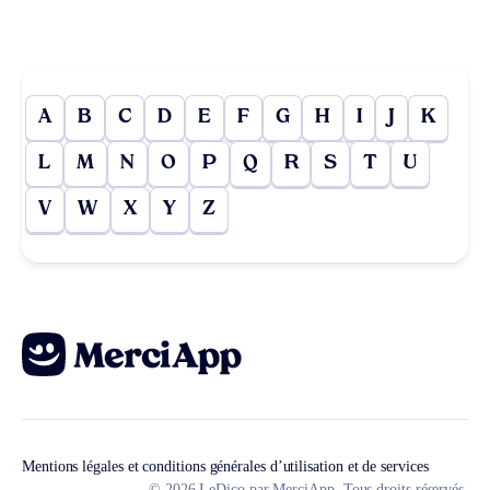
A
B
C
D
E
F
G
H
I
J
K
L
M
N
O
P
Q
R
S
T
U
V
W
X
Y
Z
Mentions légales et conditions générales d’utilisation et de services
© 2026 LeDico par MerciApp. Tous droits réservés.