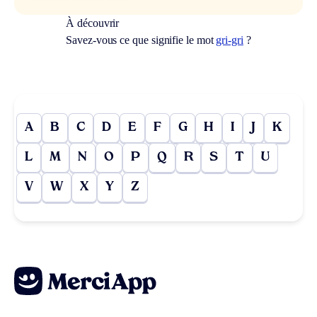
À découvrir
Savez-vous ce que signifie le mot
gri-gri
?
A
B
C
D
E
F
G
H
I
J
K
L
M
N
O
P
Q
R
S
T
U
V
W
X
Y
Z