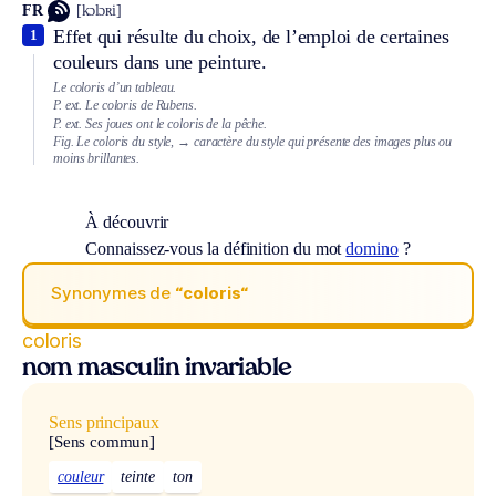
FR
[kɔlɔʀi]
Effet qui résulte du choix, de l’emploi de certaines
1
couleurs dans une peinture.
Le coloris d’un tableau.
P. ext.
Le coloris de Rubens.
P. ext.
Ses joues ont le coloris de la pêche.
Fig.
Le coloris du style,
→ caractère du style qui présente des images plus ou
moins brillantes.
À découvrir
Connaissez-vous la définition du mot
domino
?
Synonymes de
“coloris“
coloris
nom masculin invariable
Sens principaux
[Sens commun]
couleur
teinte
ton