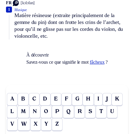
FR
[kɔlɔfan]
1
Musique.
Matière résineuse (extraite principalement de la
gemme du pin) dont on frotte les crins de l’archet,
pour qu’il ne glisse pas sur les cordes du violon, du
violoncelle, etc.
À découvrir
Savez-vous ce que signifie le mot
fâcheux
?
A
B
C
D
E
F
G
H
I
J
K
L
M
N
O
P
Q
R
S
T
U
V
W
X
Y
Z