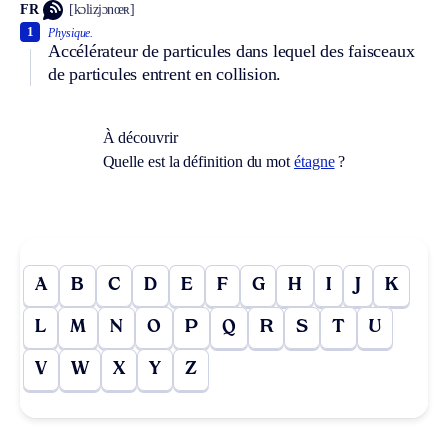
FR
[kɔlizjɔnœʀ]
1
Physique.
Accélérateur de particules dans lequel des faisceaux
de particules entrent en collision.
À découvrir
Quelle est la définition du mot
étagne
?
A
B
C
D
E
F
G
H
I
J
K
L
M
N
O
P
Q
R
S
T
U
V
W
X
Y
Z