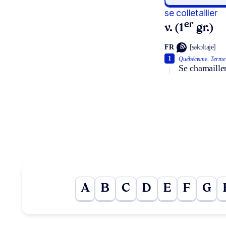
se colletailler
er
v. (1
gr.)
FR
[səkɔltaje]
1
Québécisme.
Terme 
Se chamailler
A
B
C
D
E
F
G