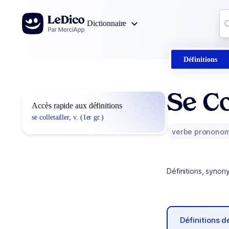
Aller au contenu
Co
Dictionnaire
0
r
Définitions
Se Co
Accès rapide aux définitions
se colletailler, v. (1er gr.)
verbe prononom
Définitions, synon
Définitions 