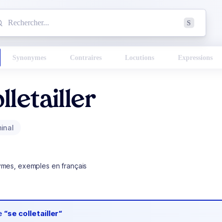
mmencez à chercher un mot dans le dictionnaire :
S
esults found.
Synonymes
Contraires
Locutions
Expressions
lletailler
inal
ymes, exemples en français
de
“se colletailler“