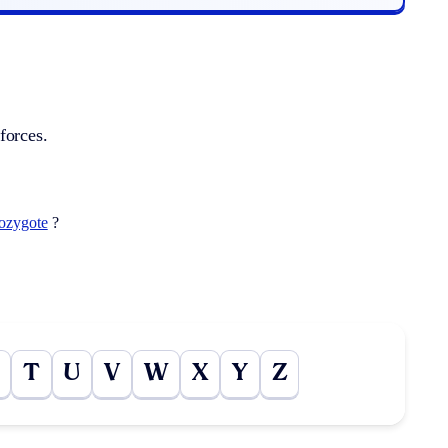
forces.
rozygote
?
T
U
V
W
X
Y
Z