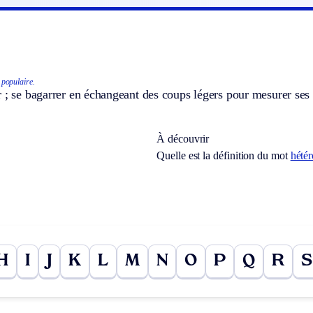
populaire.
 ; se bagarrer en échangeant des coups légers pour mesurer ses 
À découvrir
Quelle est la définition du mot
hété
H
I
J
K
L
M
N
O
P
Q
R
S