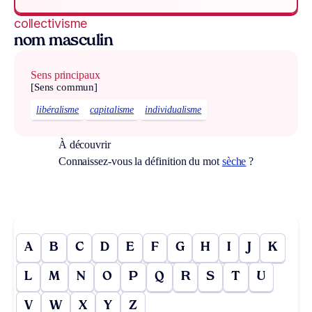
collectivisme
nom masculin
Sens principaux
[Sens commun]
libéralisme
capitalisme
individualisme
À découvrir
Connaissez-vous la définition du mot
sèche
?
A
B
C
D
E
F
G
H
I
J
K
L
M
N
O
P
Q
R
S
T
U
V
W
X
Y
Z