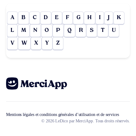
A
B
C
D
E
F
G
H
I
J
K
L
M
N
O
P
Q
R
S
T
U
V
W
X
Y
Z
Mentions légales et conditions générales d’utilisation et de services
© 2026 LeDico par MerciApp. Tous droits réservés.