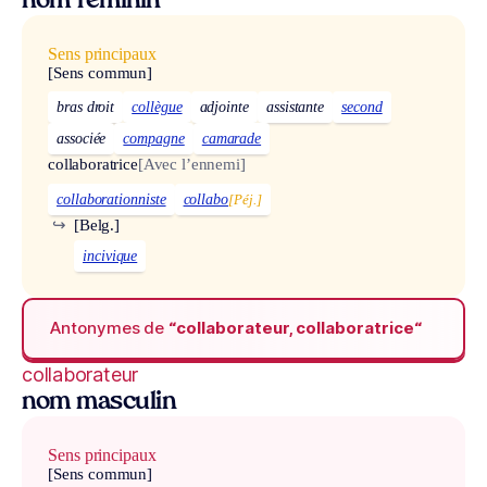
nom féminin
Sens principaux
[Sens commun]
bras droit
collègue
adjointe
assistante
second
associée
compagne
camarade
collaboratrice
[Avec l’ennemi]
collaborationniste
collabo
[Péj.]
↪
[Belg.]
incivique
Antonymes de
“collaborateur, collaboratrice“
collaborateur
nom masculin
Sens principaux
[Sens commun]