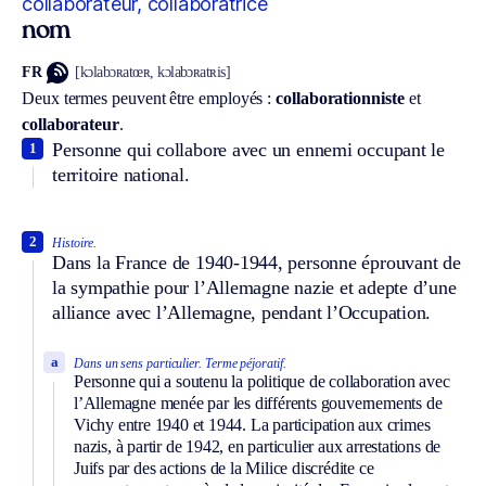
collaborateur, collaboratrice
nom
FR
[kɔlabɔʀatœʀ, kɔlabɔʀatʀis]
Deux termes peuvent être employés :
collaborationniste
et
collaborateur
.
Personne qui collabore avec un ennemi occupant le
1
territoire national.
2
Histoire.
Dans la France de 1940-1944, personne éprouvant de
la sympathie pour l’Allemagne nazie et adepte d’une
alliance avec l’Allemagne, pendant l’Occupation.
a
Dans un sens particulier.
Terme péjoratif.
Personne qui a soutenu la politique de collaboration avec
l’Allemagne menée par les différents gouvernements de
Vichy entre 1940 et 1944. La participation aux crimes
nazis, à partir de 1942, en particulier aux arrestations de
Juifs par des actions de la Milice discrédite ce