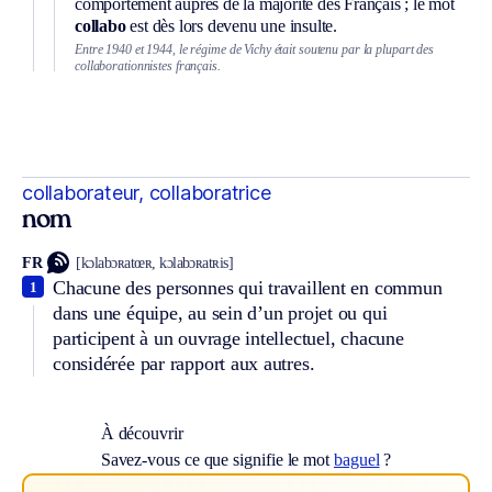
comportement auprès de la majorité des Français ; le mot
collabo
est dès lors devenu une insulte.
Entre 1940 et 1944, le régime de Vichy était soutenu par la plupart des
collaborationnistes français.
collaborateur, collaboratrice
nom
FR
[kɔlabɔʀatœʀ, kɔlabɔʀatʀis]
Chacune des personnes qui travaillent en commun
1
dans une équipe, au sein d’un projet ou qui
participent à un ouvrage intellectuel, chacune
considérée par rapport aux autres.
À découvrir
Savez-vous ce que signifie le mot
baguel
?