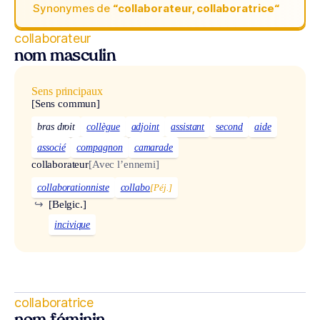
Synonymes de
“collaborateur, collaboratrice“
collaborateur
nom masculin
Sens principaux
[Sens commun]
bras droit
collègue
adjoint
assistant
second
aide
associé
compagnon
camarade
collaborateur
[Avec l’ennemi]
collaborationniste
collabo
[Péj.]
↪
[Belgic.]
incivique
collaboratrice