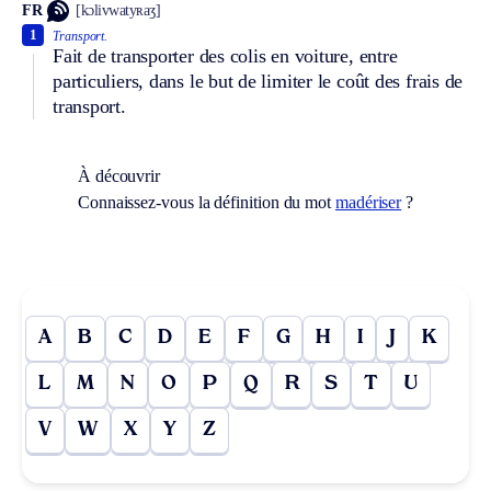
FR
[kɔlivwatyʀaʒ]
1
Transport.
Fait de transporter des colis en voiture, entre
particuliers, dans le but de limiter le coût des frais de
transport.
À découvrir
Connaissez-vous la définition du mot
madériser
?
A
B
C
D
E
F
G
H
I
J
K
L
M
N
O
P
Q
R
S
T
U
V
W
X
Y
Z