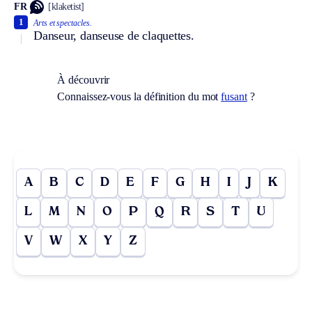
FR
[klaketist]
1
Arts et spectacles.
Danseur, danseuse de claquettes.
À découvrir
Connaissez-vous la définition du mot
fusant
?
A
B
C
D
E
F
G
H
I
J
K
L
M
N
O
P
Q
R
S
T
U
V
W
X
Y
Z