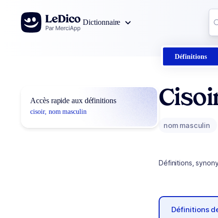
Aller au contenu
Co
Dictionnaire
0
r
Définitions
Cisoi
Accès rapide aux définitions
cisoir, nom masculin
nom masculin
Définitions, synon
Définitions 