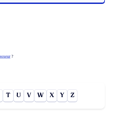
boxeur
?
T
U
V
W
X
Y
Z