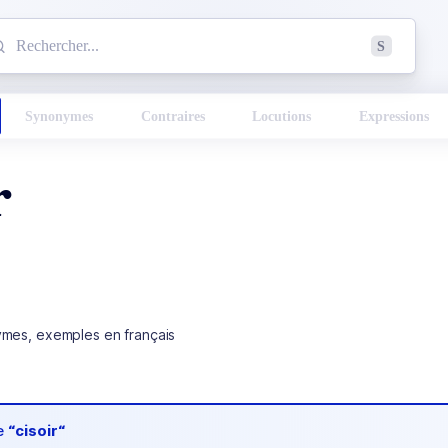
mmencez à chercher un mot dans le dictionnaire :
S
esults found.
Synonymes
Contraires
Locutions
Expressions
r
ymes, exemples en français
de
“cisoir“