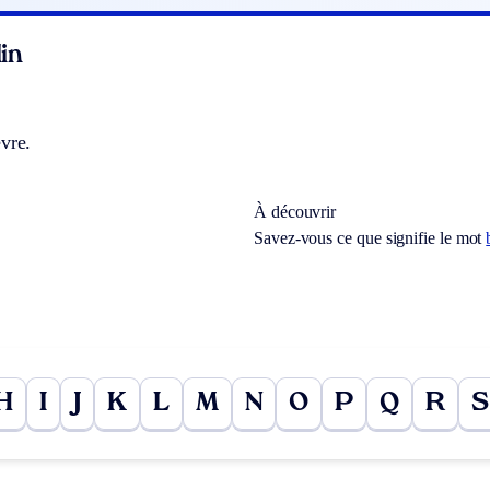
in
vre.
À découvrir
Savez-vous ce que signifie le mot
H
I
J
K
L
M
N
O
P
Q
R
S