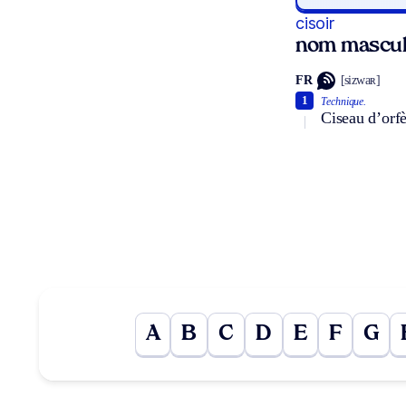
cisoir
nom mascul
FR
[sizwaʀ]
1
Technique.
Ciseau d’orfè
A
B
C
D
E
F
G