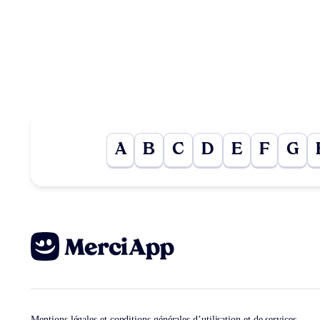
A
B
C
D
E
F
G
Mentions légales et conditions générales d’utilisation et de services