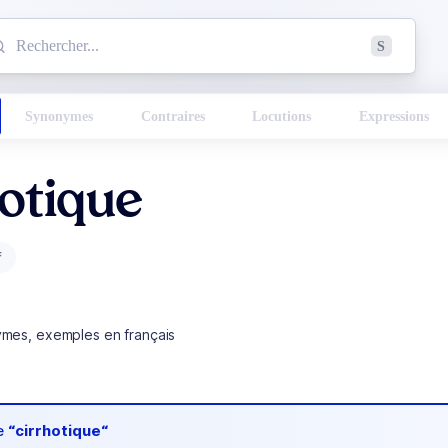
mmencez à chercher un mot dans le dictionnaire :
S
esults found.
Synonymes
Contraires
Locutions
Expressions
otique
f
ymes, exemples en français
de
“cirrhotique“