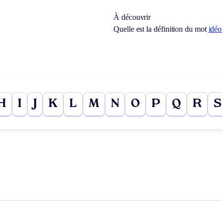
À découvrir
Quelle est la définition du mot
idé
H
I
J
K
L
M
N
O
P
Q
R
S