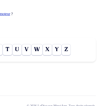
omoteur
?
T
U
V
W
X
Y
Z
© 2026 LeDico par MerciApp. Tous droits réservés.