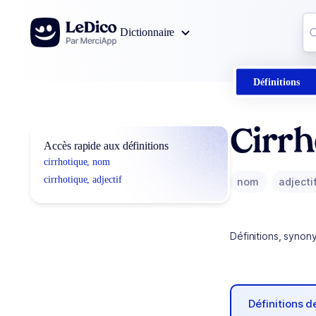
Aller au contenu
Co
Dictionnaire
0
r
Définitions
Cirrh
Accès rapide aux définitions
cirrhotique, nom
cirrhotique, adjectif
nom
adjecti
Définitions, synon
Définitions 