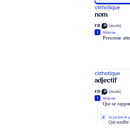
cirrhotique
nom
FR
[siʀɔtik]
1
Médecine.
Personne atte
cirrhotique
adjectif
FR
[siʀɔtik]
1
Médecine.
Qui se rappor
a
En parlant de q
Qui souffre 