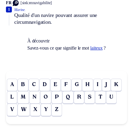
FR
[siʀkɔmnavigabilite]
1
Marine.
Qualité d'un navire pouvant assurer une
circumnavigation.
À découvrir
Savez-vous ce que signifie le mot
laiteux
?
A
B
C
D
E
F
G
H
I
J
K
L
M
N
O
P
Q
R
S
T
U
V
W
X
Y
Z