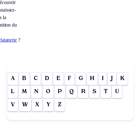
écouvrir
naissez-
s la
nition du
latanerie
?
A
B
C
D
E
F
G
H
I
J
K
L
M
N
O
P
Q
R
S
T
U
V
W
X
Y
Z