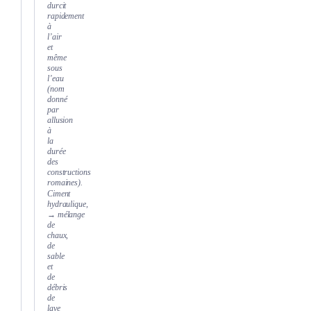
durcit
rapidement
à
l’air
et
même
sous
l’eau
(nom
donné
par
allusion
à
la
durée
des
constructions
romaines).
Ciment
hydraulique,
→ mélange
de
chaux,
de
sable
et
de
débris
de
lave