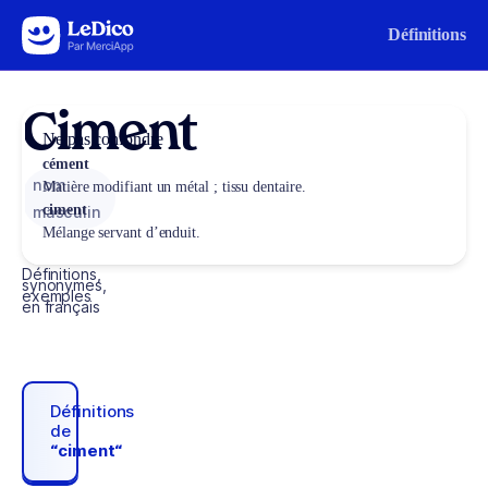
Aller au contenu
Définitions
Ciment
Ne pas confondre
cément
nom
Matière modifiant un métal ; tissu dentaire.
ciment
masculin
Mélange servant d’enduit.
Définitions,
synonymes,
exemples
en français
Définitions
de
“ciment“