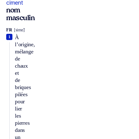
ciment
nom
masculin
FR
[simɑ̃]
À
1
l’origine,
mélange
de
chaux
et
de
briques
pilées
pour
lier
les
pierres
dans
un