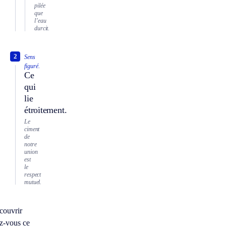
pilée
que
l’eau
durcit.
2
Sens
figuré.
Ce
qui
lie
étroitement.
Le
ciment
de
notre
union
est
le
respect
mutuel.
couvrir
z-vous ce