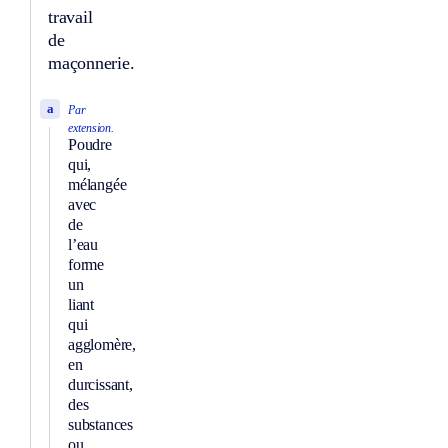
travail
de
maçonnerie.
a
Par
extension.
Poudre
qui,
mélangée
avec
de
l’eau
forme
un
liant
qui
agglomère,
en
durcissant,
des
substances
ou