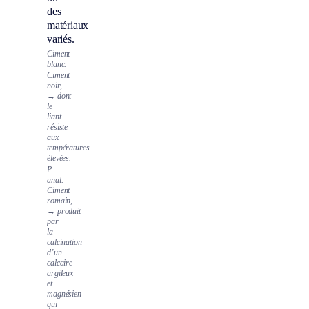
des
matériaux
variés.
Ciment
blanc.
Ciment
noir,
→ dont
le
liant
résiste
aux
températures
élevées.
P.
anal.
Ciment
romain,
→ produit
par
la
calcination
d’un
calcaire
argileux
et
magnésien
qui