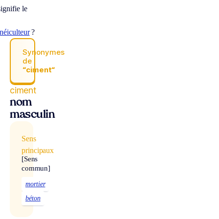
ignifie le
néiculteur
?
Synonymes
de
“ciment“
ciment
nom
masculin
Sens
principaux
[Sens
commun]
mortier
béton