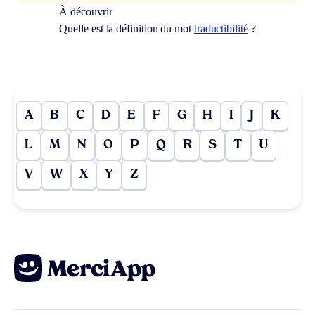
À découvrir
Quelle est la définition du mot
traductibilité
?
A
B
C
D
E
F
G
H
I
J
K
L
M
N
O
P
Q
R
S
T
U
V
W
X
Y
Z