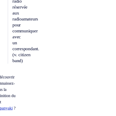
radio
réservée
aux
radioamateurs
pour
communiquer
avec
un
correspondant.
(v. citizen
band)
découvrir
nnaissez-
s la
inition du
t
ppanyaki
?