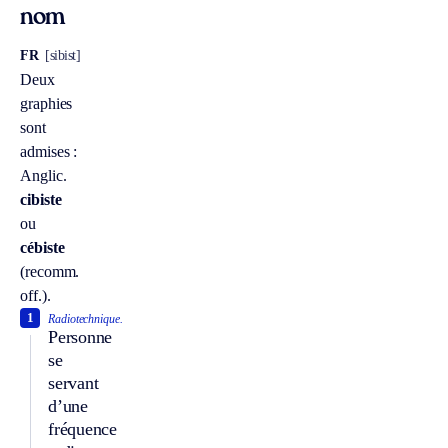
nom
FR
[sibist]
Deux
graphies
sont
admises :
Anglic.
cibiste
ou
cébiste
(recomm.
off.).
1
Radiotechnique.
Personne
se
servant
d’une
fréquence