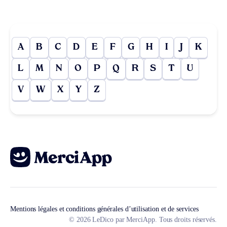
A
B
C
D
E
F
G
H
I
J
K
L
M
N
O
P
Q
R
S
T
U
V
W
X
Y
Z
Mentions légales et conditions générales d’utilisation et de services
© 2026 LeDico par MerciApp. Tous droits réservés.