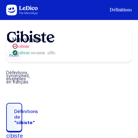
Aller au contenu
Définitions
Cibiste
Mots conseillés
cibiste
cébiste
recomm. offic.
nom
Définitions,
synonymes,
exemples
en français
Définitions
de
“cibiste“
cibiste