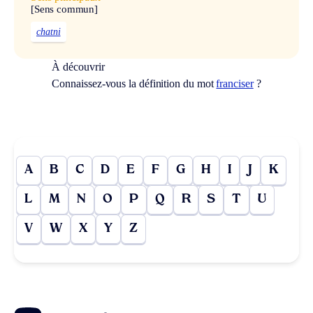
[Sens commun]
chatni
À découvrir
Connaissez-vous la définition du mot
franciser
?
A
B
C
D
E
F
G
H
I
J
K
L
M
N
O
P
Q
R
S
T
U
V
W
X
Y
Z