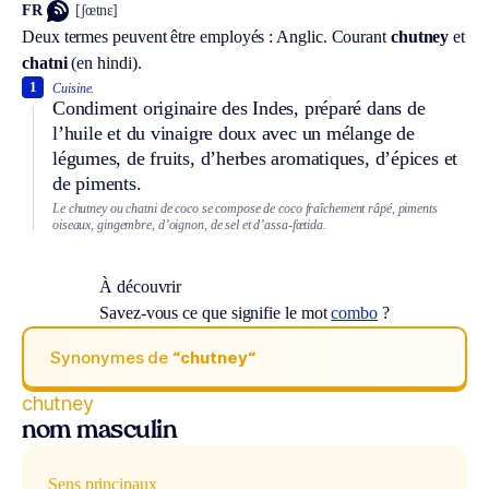
FR
[ʃœtnɛ]
Deux termes peuvent être employés :
Anglic.
Courant
chutney
et
chatni
(en hindi).
1
Cuisine.
Condiment originaire des Indes, préparé dans de
l’huile et du vinaigre doux avec un mélange de
légumes, de fruits, d’herbes aromatiques, d’épices et
de piments.
Le chutney ou chatni de coco se compose de coco fraîchement râpé, piments
oiseaux, gingembre, d’oignon, de sel et d’assa-fœtida.
À découvrir
Savez-vous ce que signifie le mot
combo
?
Synonymes de
“chutney“
chutney
nom masculin
Sens principaux