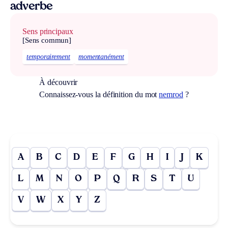
adverbe
Sens principaux
[Sens commun]
temporairement
momentanément
À découvrir
Connaissez-vous la définition du mot
nemrod
?
A
B
C
D
E
F
G
H
I
J
K
L
M
N
O
P
Q
R
S
T
U
V
W
X
Y
Z