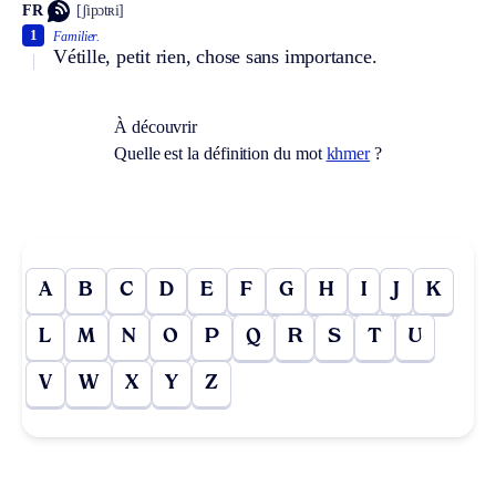
FR
[ʃipɔtʀi]
1
Familier.
Vétille, petit rien, chose sans importance.
À découvrir
Quelle est la définition du mot
khmer
?
A
B
C
D
E
F
G
H
I
J
K
L
M
N
O
P
Q
R
S
T
U
V
W
X
Y
Z