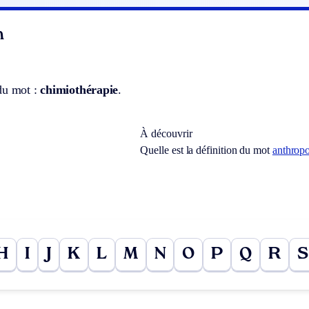
n
du mot :
chimiothérapie
.
À découvrir
Quelle est la définition du mot
anthrop
H
I
J
K
L
M
N
O
P
Q
R
S