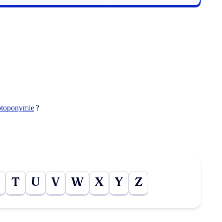
otoponymie
?
T
U
V
W
X
Y
Z