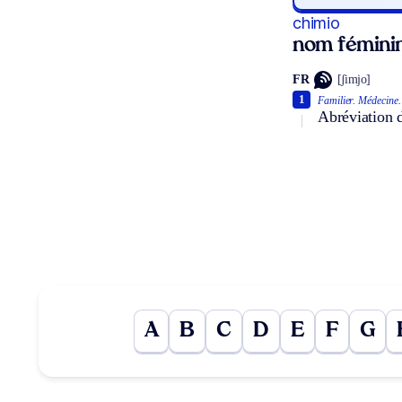
chimio
nom fémini
FR
[ʃimjo]
1
Familier.
Médecine.
Abréviation 
A
B
C
D
E
F
G