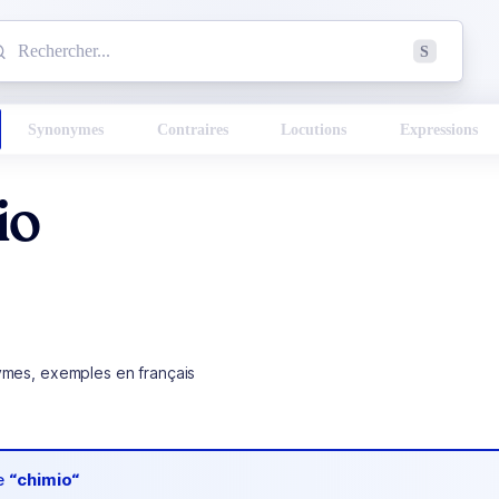
mmencez à chercher un mot dans le dictionnaire :
S
esults found.
Synonymes
Contraires
Locutions
Expressions
io
ymes, exemples en français
de
“chimio“