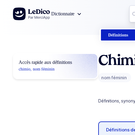
Aller au contenu
Co
Dictionnaire
0
r
Définitions
Chim
Accès rapide aux définitions
chimio, nom féminin
nom féminin
Définitions, synon
Définitions 