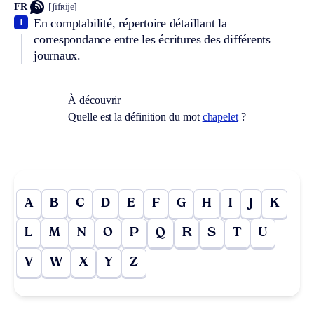
FR
[ʃifʀije]
En comptabilité, répertoire détaillant la
1
correspondance entre les écritures des différents
journaux.
À découvrir
Quelle est la définition du mot
chapelet
?
A
B
C
D
E
F
G
H
I
J
K
L
M
N
O
P
Q
R
S
T
U
V
W
X
Y
Z