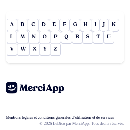
A
B
C
D
E
F
G
H
I
J
K
L
M
N
O
P
Q
R
S
T
U
V
W
X
Y
Z
Mentions légales et conditions générales d’utilisation et de services
© 2026 LeDico par MerciApp. Tous droits réservés.