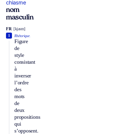
chiasme
nom
masculin
FR
[kjasm]
1
Rhétorique.
Figure
de
style
consistant
à
inverser
l’ordre
des
mots
de
deux
propositions
qui
s’opposent.