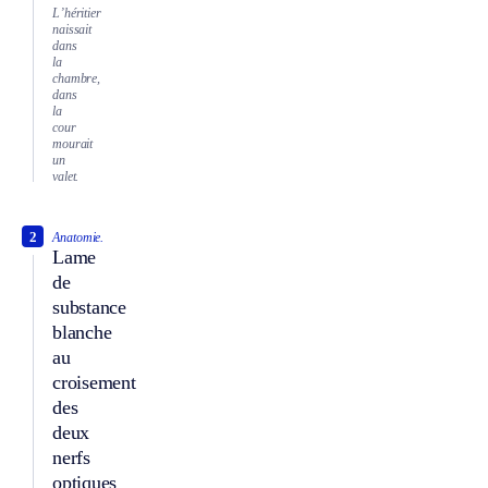
L’héritier
naissait
dans
la
chambre,
dans
la
cour
mourait
un
valet.
2
Anatomie.
Lame
de
substance
blanche
au
croisement
des
deux
nerfs
optiques