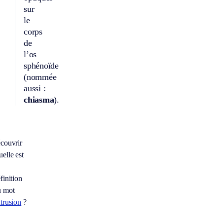
sur
le
corps
de
l’os
sphénoïde
(nommée
aussi :
chiasma
).
couvrir
elle est
finition
u mot
trusion
?