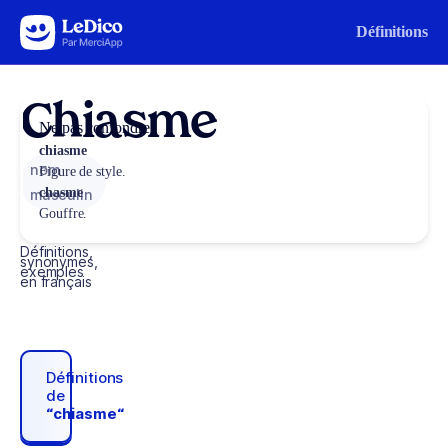
Aller au contenu
Définitions
Chiasme
Ne pas confondre
chiasme
nom
Figure de style.
chasme
masculin
Gouffre.
Définitions,
synonymes,
exemples
en français
Définitions
de
“chiasme“