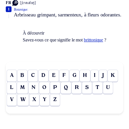
FR
[ʃɛvʀəfœj]
1
Botanique.
Arbrisseau grimpant, sarmenteux, à fleurs odorantes.
À découvrir
Savez-vous ce que signifie le mot
brittonique
?
A
B
C
D
E
F
G
H
I
J
K
L
M
N
O
P
Q
R
S
T
U
V
W
X
Y
Z