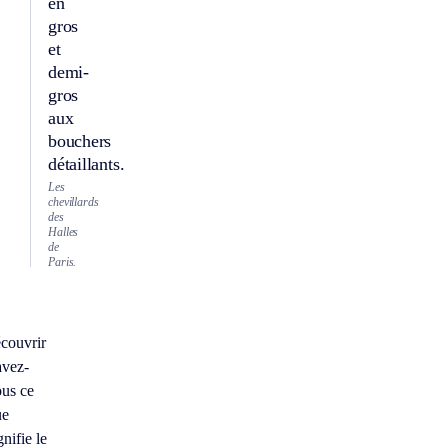
en
gros
et
demi-
gros
aux
bouchers
détaillants.
Les
chevillards
des
Halles
de
Paris.
couvrir
avez-
us ce
ue
gnifie le