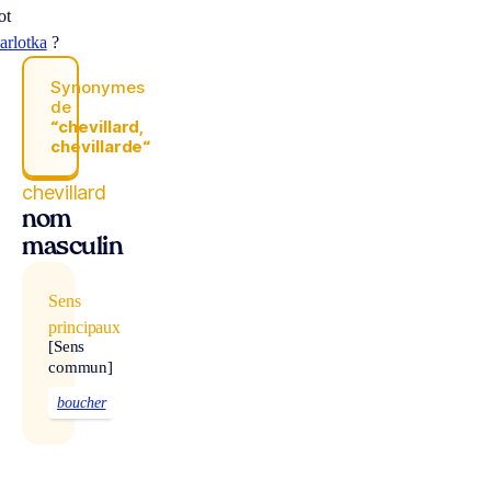
ot
arlotka
?
Synonymes
de
“chevillard,
chevillarde“
chevillard
nom
masculin
Sens
principaux
[Sens
commun]
boucher