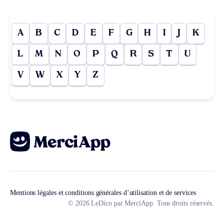
A
B
C
D
E
F
G
H
I
J
K
L
M
N
O
P
Q
R
S
T
U
V
W
X
Y
Z
Mentions légales et conditions générales d’utilisation et de services
© 2026 LeDico par MerciApp. Tous droits réservés.