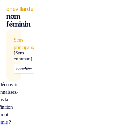
chevillarde
nom
féminin
Sens
principaux
[Sens
commun]
bouchère
découvrir
nnaissez-
us la
inition
 mot
émie
?