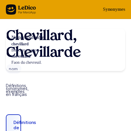
Aller au contenu
Synonymes
Chevillard,
Ne pas confondre
chevillard
Chevillarde
Boucher en gros.
chevrillard
Faon du chevreuil.
nom
Définitions,
synonymes,
exemples
en français
Définitions
de