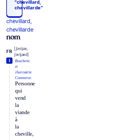
“chevillard,
chevillarde“
chevillard,
chevillarde
nom
[ʃəvijaʀ,
FR
ʃəvijaʀd]
1
Boucherie
et
charcuterie.
Commerce.
Personne
qui
vend
la
viande
à
la
cheville,