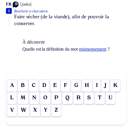
FR
[ʃaʀke]
1
Boucherie et charcuterie.
Faire sécher (de la viande), afin de pouvoir la
conserver.
À découvrir
Quelle est la définition du mot
mignonnement
?
A
B
C
D
E
F
G
H
I
J
K
L
M
N
O
P
Q
R
S
T
U
V
W
X
Y
Z