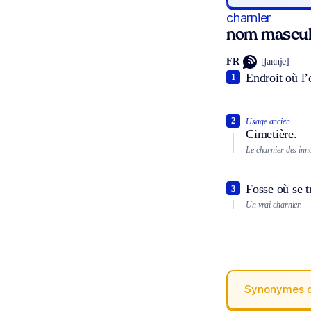
charnier
nom mascul
FR
[ʃaʀnje]
Endroit où l’
1
2
Usage ancien.
Cimetière.
Le charnier des inn
Fosse où se 
3
Un vrai charnier.
Synonymes 