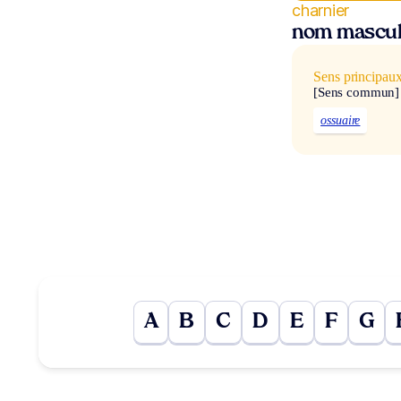
charnier
nom mascul
Sens principau
[Sens commun]
ossuaire
A
B
C
D
E
F
G