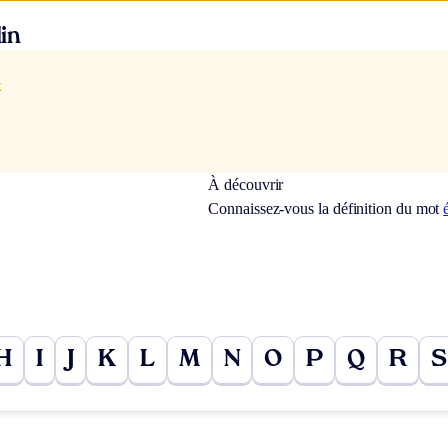
in
x
À découvrir
Connaissez-vous la définition du mot
H
I
J
K
L
M
N
O
P
Q
R
S