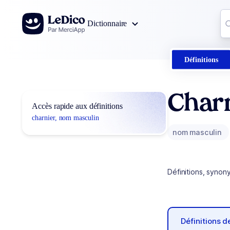
Aller au contenu
Co
Dictionnaire
0
r
Définitions
Char
Accès rapide aux définitions
charnier, nom masculin
nom masculin
Définitions, synon
Définitions 