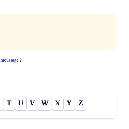
émoussage
?
T
U
V
W
X
Y
Z