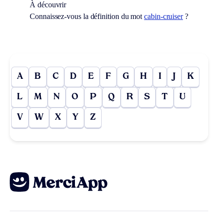
À découvrir
Connaissez-vous la définition du mot
cabin-cruiser
?
A
B
C
D
E
F
G
H
I
J
K
L
M
N
O
P
Q
R
S
T
U
V
W
X
Y
Z