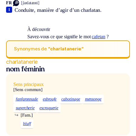
FR
[ʃaʀlatanʀi]
Conduite, manière d’agir d’un charlatan.
1
À découvrir
Savez-vous ce que signifie le mot
cafetan
?
Synonymes de
“charlatanerie“
charlatanerie
nom féminin
Sens principaux
[Sens commun]
fanfaronnade
esbroufe
cabotinage
mensonge
supercherie
escroquerie
↪
[Fam.]
bluff