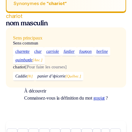
Synonymes de
“chariot“
chariot
nom masculin
Sens principaux
Sens commun
charrette
char
carriole
fardier
fourgon
berline
guimbarde
[Anc.]
chariot
[Pour faire les courses]
Caddie
[®]
panier d’épicerie
[Québec.]
À découvrir
Connaissez-vous la définition du mot
goujat
?