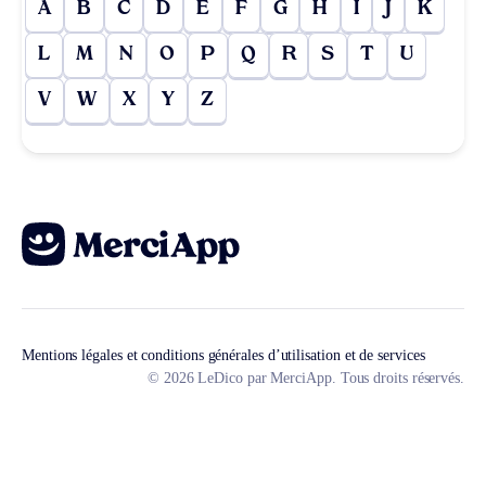
A
B
C
D
E
F
G
H
I
J
K
L
M
N
O
P
Q
R
S
T
U
V
W
X
Y
Z
Mentions légales et conditions générales d’utilisation et de services
© 2026 LeDico par MerciApp. Tous droits réservés.