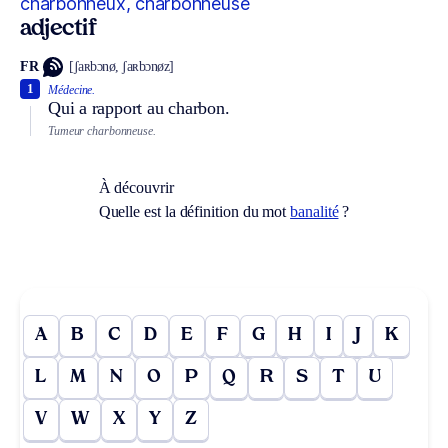
charbonneux, charbonneuse
adjectif
FR
[ʃaʀbɔnø, ʃaʀbɔnøz]
1
Médecine.
Qui a rapport au charbon.
Tumeur charbonneuse.
À découvrir
Quelle est la définition du mot
banalité
?
A
B
C
D
E
F
G
H
I
J
K
L
M
N
O
P
Q
R
S
T
U
V
W
X
Y
Z