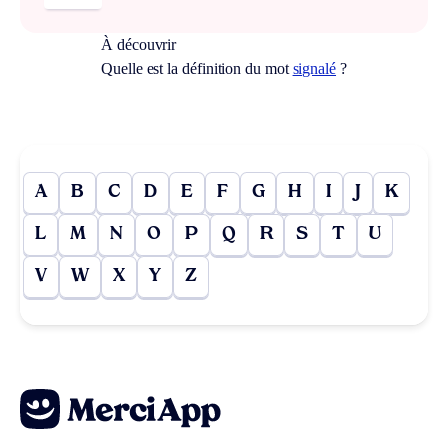
À découvrir
Quelle est la définition du mot
signalé
?
A
B
C
D
E
F
G
H
I
J
K
L
M
N
O
P
Q
R
S
T
U
V
W
X
Y
Z