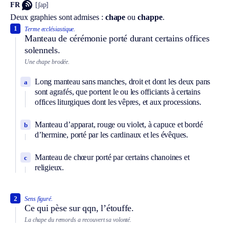
FR
[ʃap]
Deux graphies sont admises :
chape
ou
chappe
.
1
Terme ecclésiastique.
Manteau de cérémonie porté durant certains offices
solennels.
Une chape brodée.
Long manteau sans manches, droit et dont les deux pans
a
sont agrafés, que portent le ou les officiants à certains
offices liturgiques dont les vêpres, et aux processions.
Manteau d’apparat, rouge ou violet, à capuce et bordé
b
d’hermine, porté par les cardinaux et les évêques.
Manteau de chœur porté par certains chanoines et
c
religieux.
2
Sens figuré.
Ce qui pèse sur qqn, l’étouffe.
La chape du remords a recouvert sa volonté.