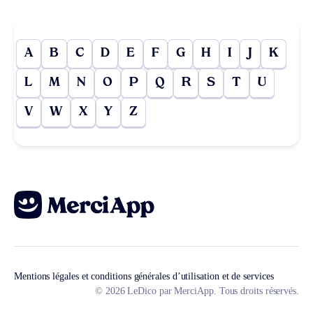
A
B
C
D
E
F
G
H
I
J
K
L
M
N
O
P
Q
R
S
T
U
V
W
X
Y
Z
Mentions légales et conditions générales d’utilisation et de services
© 2026 LeDico par MerciApp. Tous droits réservés.