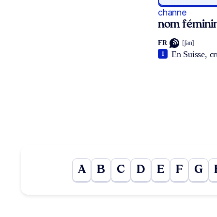
channe
nom fémini
FR
[ʃan]
En Suisse, cr
1
A
B
C
D
E
F
G