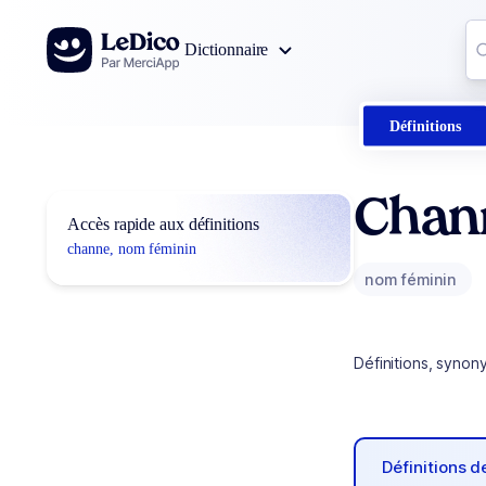
Aller au contenu
Co
Dictionnaire
0
r
Définitions
Chan
Accès rapide aux définitions
channe, nom féminin
nom féminin
Définitions, synon
Définitions 