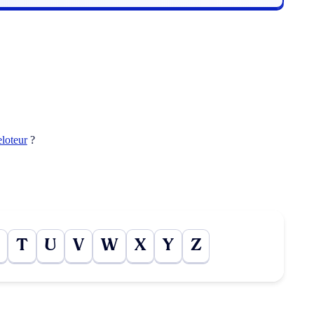
eloteur
?
T
U
V
W
X
Y
Z