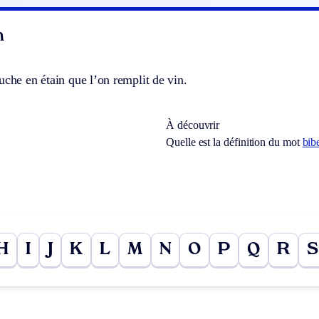
n
uche en étain que l’on remplit de vin.
À découvrir
Quelle est la définition du mot
bib
H
I
J
K
L
M
N
O
P
Q
R
S