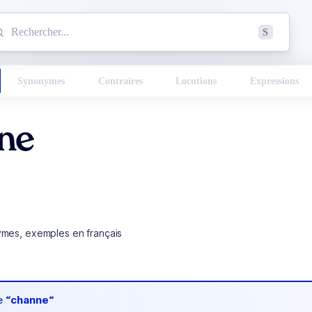
mmencez à chercher un mot dans le dictionnaire :
S
esults found.
Synonymes
Contraires
Locutions
Expressions
ne
ymes, exemples en français
de
“channe“