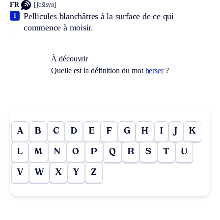
FR
[ʃɑ̃sisyʀ]
Pellicules blanchâtres à la surface de ce qui
1
commence à moisir.
À découvrir
Quelle est la définition du mot
herser
?
A
B
C
D
E
F
G
H
I
J
K
L
M
N
O
P
Q
R
S
T
U
V
W
X
Y
Z