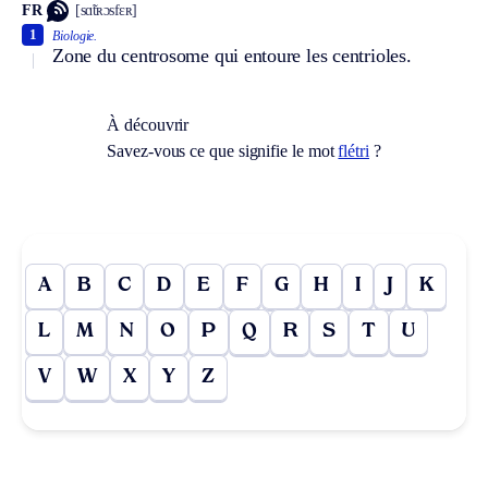
FR
[sɑ̃tʀɔsfɛʀ]
1
Biologie.
Zone du centrosome qui entoure les centrioles.
À découvrir
Savez-vous ce que signifie le mot
flétri
?
A
B
C
D
E
F
G
H
I
J
K
L
M
N
O
P
Q
R
S
T
U
V
W
X
Y
Z