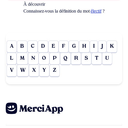
À découvrir
Connaissez-vous la définition du mot
électif
?
A
B
C
D
E
F
G
H
I
J
K
L
M
N
O
P
Q
R
S
T
U
V
W
X
Y
Z