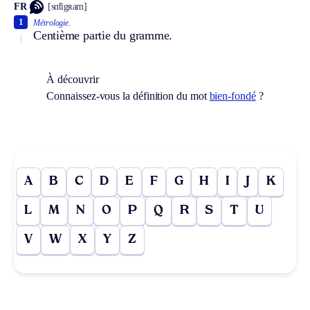
FR
[sɑ̃tigʀam]
1
Métrologie.
Centième partie du gramme.
À découvrir
Connaissez-vous la définition du mot
bien-fondé
?
A
B
C
D
E
F
G
H
I
J
K
L
M
N
O
P
Q
R
S
T
U
V
W
X
Y
Z