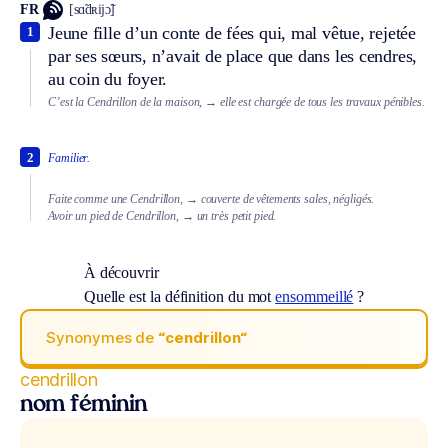
FR
[sɑ̃dʀijɔ̃]
Jeune fille d’un conte de fées qui, mal vêtue, rejetée
1
par ses sœurs, n’avait de place que dans les cendres,
au coin du foyer.
C’est la Cendrillon de la maison,
→ elle est chargée de tous les travaux pénibles.
2
Familier.
Faite comme une Cendrillon,
→ couverte de vêtements sales, négligés.
Avoir un pied de Cendrillon,
→ un très petit pied.
À découvrir
Quelle est la définition du mot
ensommeillé
?
Synonymes de
“cendrillon“
cendrillon
nom féminin