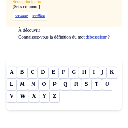
Sens principaux
[Sens commun]
servante
souillon
À découvrir
Connaissez-vous la définition du mot
débosseleur
?
A
B
C
D
E
F
G
H
I
J
K
L
M
N
O
P
Q
R
S
T
U
V
W
X
Y
Z