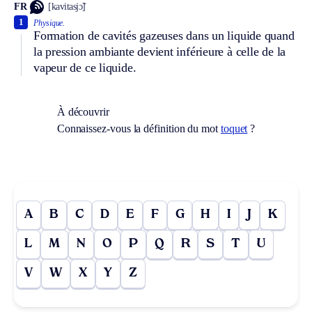
FR
[kavitasjɔ̃]
1
Physique.
Formation de cavités gazeuses dans un liquide quand
la pression ambiante devient inférieure à celle de la
vapeur de ce liquide.
À découvrir
Connaissez-vous la définition du mot
toquet
?
A
B
C
D
E
F
G
H
I
J
K
L
M
N
O
P
Q
R
S
T
U
V
W
X
Y
Z