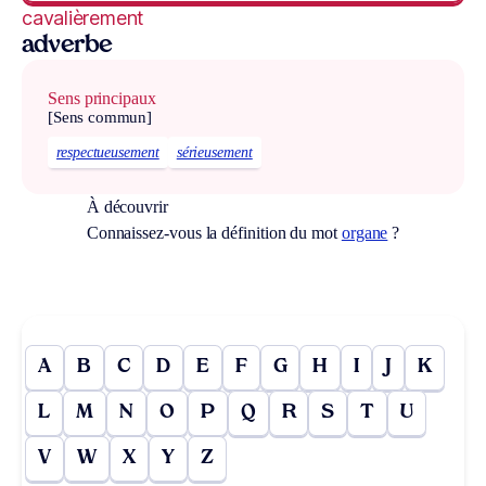
cavalièrement
adverbe
Sens principaux
[Sens commun]
respectueusement
sérieusement
À découvrir
Connaissez-vous la définition du mot
organe
?
A
B
C
D
E
F
G
H
I
J
K
L
M
N
O
P
Q
R
S
T
U
V
W
X
Y
Z