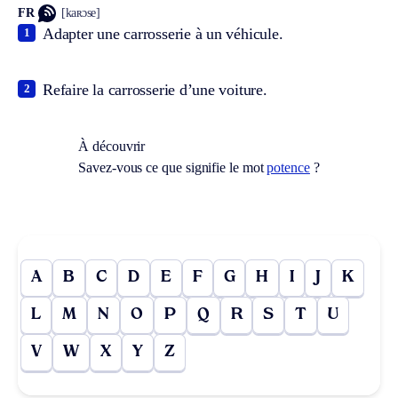
FR
[kaʀɔse]
Adapter une carrosserie à un véhicule.
1
Refaire la carrosserie d’une voiture.
2
À découvrir
Savez-vous ce que signifie le mot
potence
?
A
B
C
D
E
F
G
H
I
J
K
L
M
N
O
P
Q
R
S
T
U
V
W
X
Y
Z