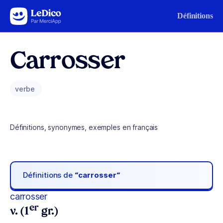
Aller au contenu
Définitions
Carrosser
verbe
Définitions, synonymes, exemples en français
Définitions de
“carrosser“
carrosser
er
v. (1
gr.)