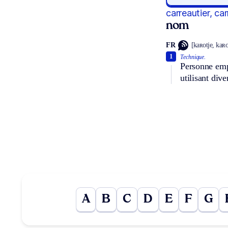
carreautier, ca
nom
FR
[kaʀotje, kaʀo
1
Technique.
Personne emp
utilisant div
A
B
C
D
E
F
G