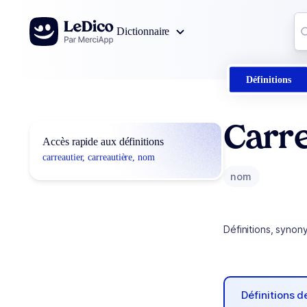
Aller au contenu
Co
Dictionnaire
0
r
Définitions
Carre
Accès rapide aux définitions
carreautier, carreautière, nom
nom
Définitions, synon
Définitions 