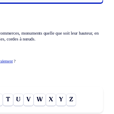
commerces, monuments quelle que soit leur hauteur, en
lles, cordes à nœuds.
ralement
?
T
U
V
W
X
Y
Z