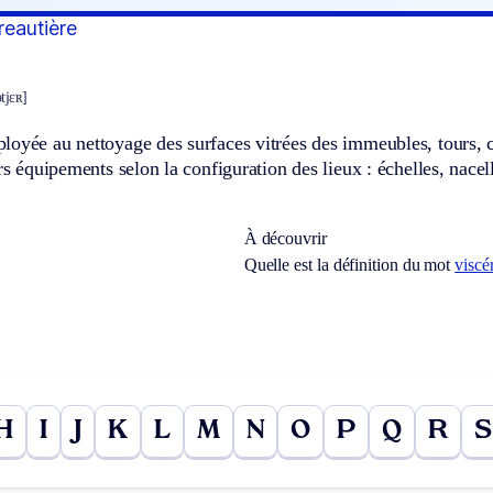
rreautière
tjɛʀ]
loyée au nettoyage des surfaces vitrées des immeubles, tours, 
ers équipements selon la configuration des lieux : échelles, nace
À découvrir
Quelle est la définition du mot
viscé
H
I
J
K
L
M
N
O
P
Q
R
S