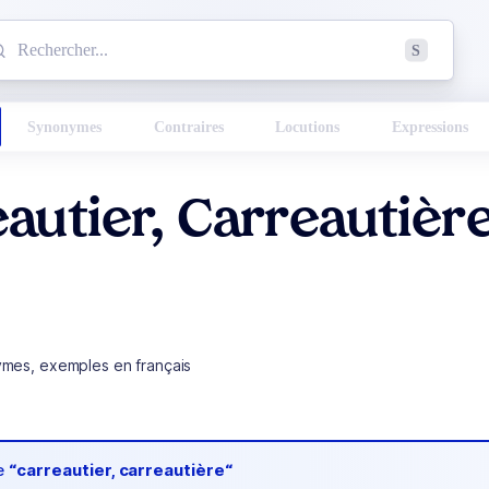
mmencez à chercher un mot dans le dictionnaire :
S
esults found.
Synonymes
Contraires
Locutions
Expressions
autier, Carreautièr
ymes, exemples en français
de
“carreautier, carreautière“