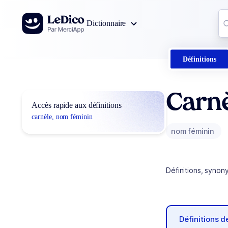
Aller au contenu
Co
Dictionnaire
0
r
Définitions
Carn
Accès rapide aux définitions
carnèle, nom féminin
nom féminin
Définitions, synon
Définitions 