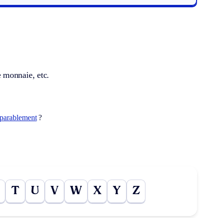
 monnaie, etc.
parablement
?
T
U
V
W
X
Y
Z