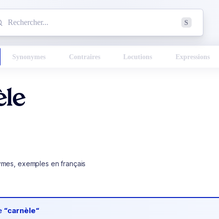
mmencez à chercher un mot dans le dictionnaire :
S
esults found.
Synonymes
Contraires
Locutions
Expressions
èle
ymes, exemples en français
de
“carnèle“