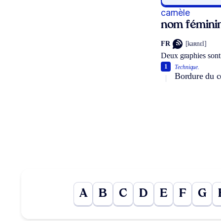
carnèle
nom fémini
FR
[kaʀnɛl]
Deux graphies sont
1
Technique.
Bordure du c
A
B
C
D
E
F
G