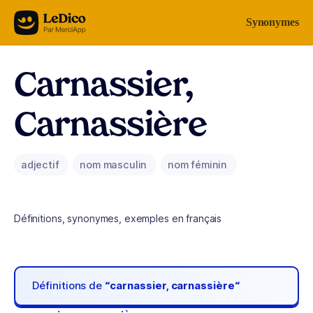
Aller au contenu
Synonymes
Carnassier,
Carnassière
adjectif
nom masculin
nom féminin
Définitions, synonymes, exemples en français
Définitions de
“carnassier, carnassière“