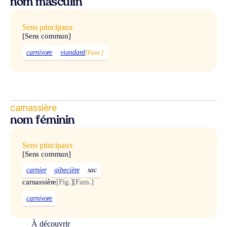
nom masculin
Sens principaux
[Sens commun]
carnivore
viandard
[Fam.]
carnassière
nom féminin
Sens principaux
[Sens commun]
carnier
gibecière
sac
carnassière
[Fig.]
[Fam.]
carnivore
À découvrir