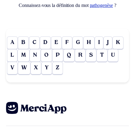
Connaissez-vous la définition du mot
pathogenèse
?
A
B
C
D
E
F
G
H
I
J
K
L
M
N
O
P
Q
R
S
T
U
V
W
X
Y
Z