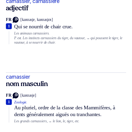
carnassier, carnassière
adjectif
FR
[kaʀnasje, kaʀnasjɛʀ]
Qui se nourrit de chair crue.
1
Les animaux carnassiers.
P. ext.
Les instincts carnassiers du tigre, du vautour,
→ qui poussent le tigre, le
vautour, à se nourrir de chair.
carnassier
nom masculin
FR
[kaʀnasje]
1
Zoologie.
Au pluriel, ordre de la classe des Mammifères, à
dents généralement aiguës ou tranchantes.
Les grands carnassiers,
→ le lion, le, tigre, etc.