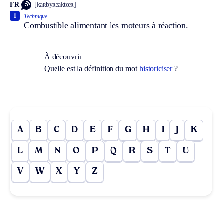
FR
[kaʀbyʀeaktœʀ]
1
Technique.
Combustible alimentant les moteurs à réaction.
À découvrir
Quelle est la définition du mot
historiciser
?
A
B
C
D
E
F
G
H
I
J
K
L
M
N
O
P
Q
R
S
T
U
V
W
X
Y
Z