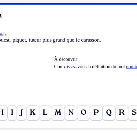
n
lture.
uest, piquet, tuteur plus grand que le carasson.
À découvrir
Connaissez-vous la définition du mot
non-i
H
I
J
K
L
M
N
O
P
Q
R
S