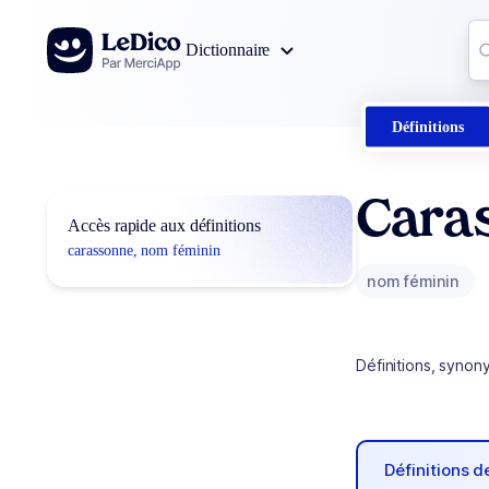
Aller au contenu
Co
Dictionnaire
0
r
Définitions
Cara
Accès rapide aux définitions
carassonne, nom féminin
nom féminin
Définitions, synon
Définitions 