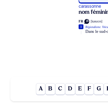
carassonne
nom fémini
FR
[kaʀasɔn]
1
Régionalisme.
Viticu
Dans le sud-o
A
B
C
D
E
F
G