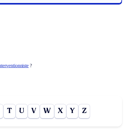
nterventionniste
?
T
U
V
W
X
Y
Z