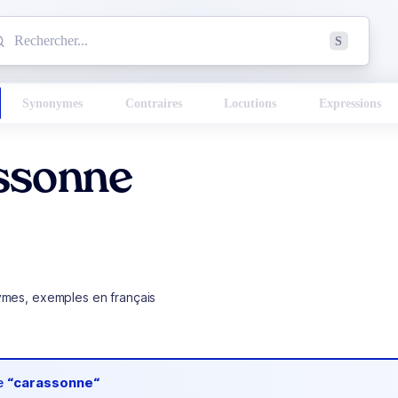
mmencez à chercher un mot dans le dictionnaire :
S
esults found.
Synonymes
Contraires
Locutions
Expressions
ssonne
ymes, exemples en français
de
“carassonne“