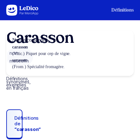
Aller au contenu
Définitions
Carasson
Ne pas confondre
carasson
nom
(Vitic.) Piquet pour cep de vigne.
sarasson
masculin
(From.) Spécialité fromagère.
Définitions,
synonymes,
exemples
en français
Définitions
de
“carasson“