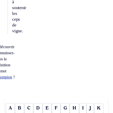
à
soutenir
les
ceps
de
vigne.
découvrir
nnaissez-
us la
inition
 mot
rtempion
?
A
B
C
D
E
F
G
H
I
J
K