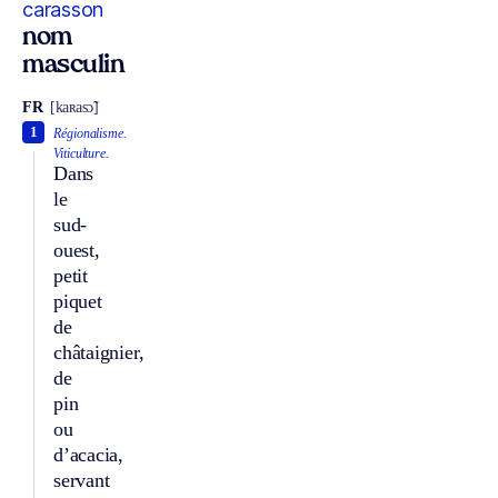
carasson
nom
masculin
FR
[kaʀasɔ̃]
1
Régionalisme.
Viticulture.
Dans
le
sud-
ouest,
petit
piquet
de
châtaignier,
de
pin
ou
d’acacia,
servant