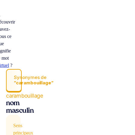
À
écouvrir
avez-
ous ce
ue
ignifie
e mot
irtuel
?
Synonymes de
“carambouillage“
carambouillage
nom
masculin
Sens
principaux