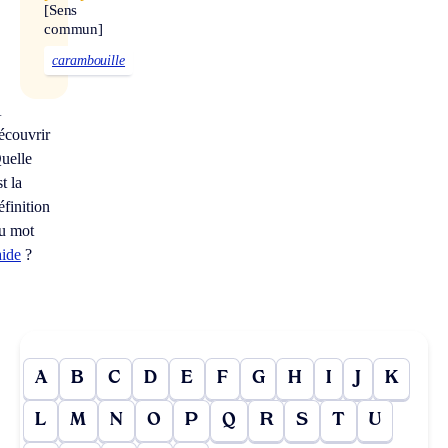
[Sens
commun]
carambouille
À
écouvrir
uelle
st la
éfinition
u mot
aide
?
A
B
C
D
E
F
G
H
I
J
K
L
M
N
O
P
Q
R
S
T
U