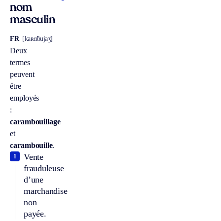
nom
masculin
FR
[kaʀɑ̃bujaʒ]
Deux
termes
peuvent
être
employés
:
carambouillage
et
carambouille
.
Vente
1
frauduleuse
d’une
marchandise
non
payée.