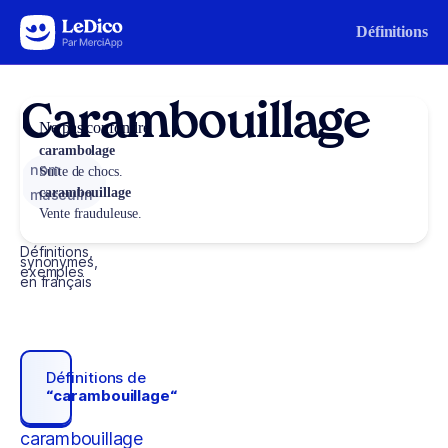
Aller au contenu
Définitions
Carambouillage
Ne pas confondre
carambolage
nom
Suite de chocs.
carambouillage
masculin
Vente frauduleuse.
Définitions,
synonymes,
exemples
en français
Définitions de
“carambouillage“
carambouillage