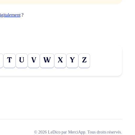
igitalement
?
T
U
V
W
X
Y
Z
© 2026 LeDico par MerciApp. Tous droits réservés.