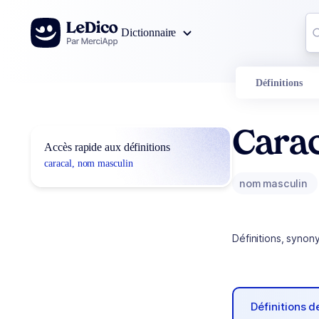
Aller au contenu
Co
Dictionnaire
0
r
Définitions
Carac
Accès rapide aux définitions
caracal, nom masculin
nom masculin
Définitions, synon
Définitions 