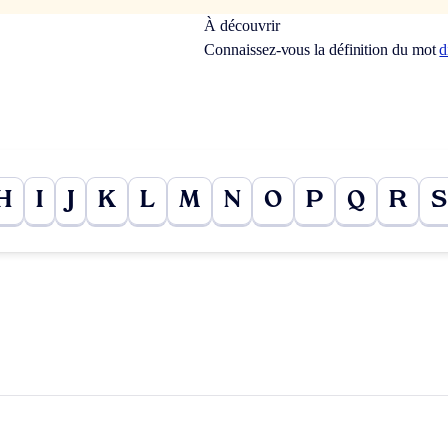
À découvrir
Connaissez-vous la définition du mot
d
H
I
J
K
L
M
N
O
P
Q
R
S