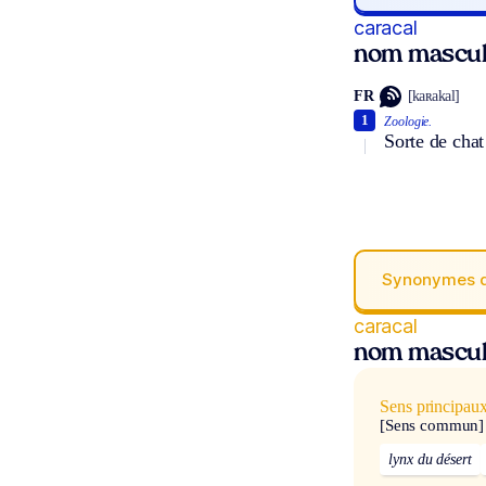
caracal
nom mascul
FR
[kaʀakal]
1
Zoologie.
Sorte de chat
Synonymes 
caracal
nom mascul
Sens principau
[Sens commun]
lynx du désert