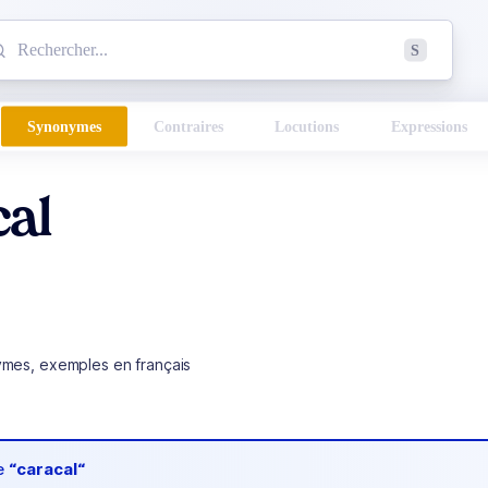
mmencez à chercher un mot dans le dictionnaire :
S
esults found.
Synonymes
Contraires
Locutions
Expressions
al
ymes, exemples en français
de
“caracal“