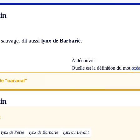
in
 sauvage, dit aussi
lynx de Barbarie
.
À découvrir
Quelle est la définition du mot
océ
de
“caracal“
in
x
lynx de Perse
lynx de Barbarie
lynx du Levant