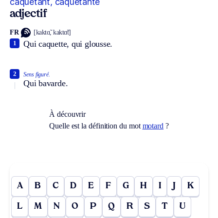
caquetant, caquetante
adjectif
FR
[kaktɑ̃, kaktɑ̃t]
Qui caquette, qui glousse.
1
2
Sens figuré.
Qui bavarde.
À découvrir
Quelle est la définition du mot
motard
?
A
B
C
D
E
F
G
H
I
J
K
L
M
N
O
P
Q
R
S
T
U