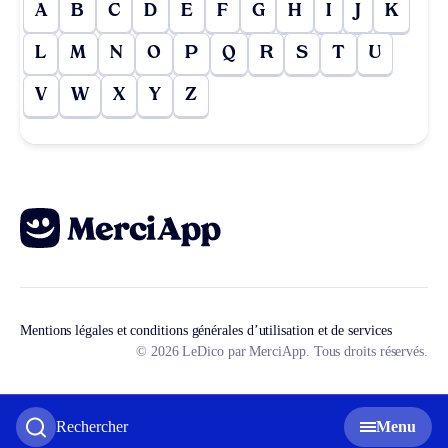
A
B
C
D
E
F
G
H
I
J
K
L
M
N
O
P
Q
R
S
T
U
V
W
X
Y
Z
Mentions légales et conditions générales d’utilisation et de services
© 2026 LeDico par MerciApp. Tous droits réservés.
Rechercher
Menu