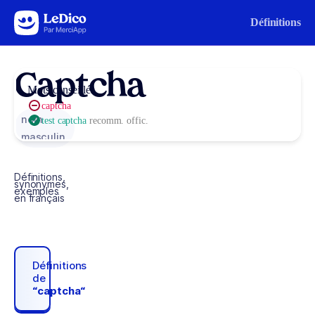
Aller au contenu
Définitions
Captcha
Mots conseillés
captcha
nom
test captcha
recomm. offic.
masculin
Définitions,
synonymes,
exemples
en français
Définitions
de
“captcha“