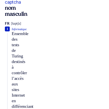
captcha
nom
masculin
FR
[kaptʃa]
1
Informatique.
Ensemble
des
tests
de
Turing
destinés
à
contrôler
l’accès
aux
sites
Internet
en
différenciant