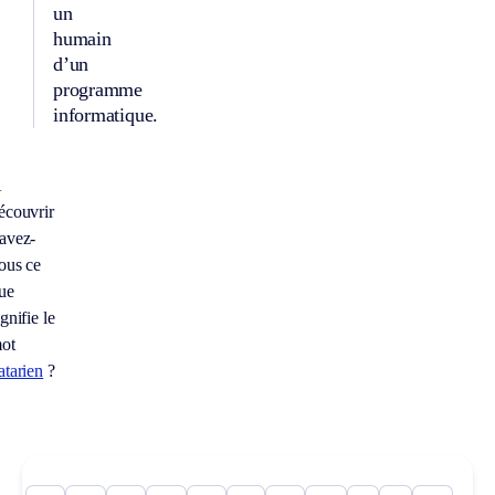
un
humain
d’un
programme
informatique.
À
écouvrir
avez-
ous ce
ue
ignifie le
ot
atarien
?